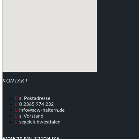
KONTAKT
s. Postadresse
0 2365 974 232
info@scw-haltern.de
s. Vorstand
segelclubwestfalen
51°45’10.9″N-7°12’24.9″E